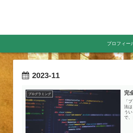
プロフィー
2023-11
完
プログラミング
「プ
法は
うい
で、